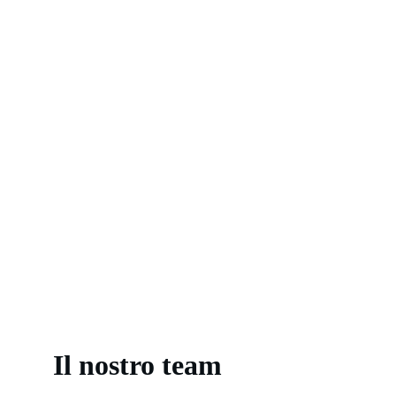
capacità di comprendere profondamente il mondo 
dell’altro.
Il nostro team