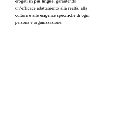
erogati
 in più lingue
, garantendo 
un’efficace adattamento alla realtà, alla 
cultura e alle esigenze specifiche di ogni 
persona e organizzazione.
Come lavoriamo
Lavoriamo per 
rafforzare la 
comunicazione, allineare gli obiettivi e 
migliorare la qualità delle decisioni
, 
supportando organizzazioni, leader e team a 
operare al meglio nel loro contesto 