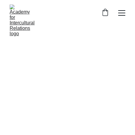
Chi siamo
AIR – Academy for Intercultural 
Relations
 è stata fondata da una 
mediatrice, linguista e docente
, con solida 
esperienza in comunicazione interculturale e 
in contesti professionali multiculturali.
Condividiamo la convinzione che ogni lingua 
custodisca un universo di significati e tradizioni, e 
che una comunicazione autentica nasca dalla 