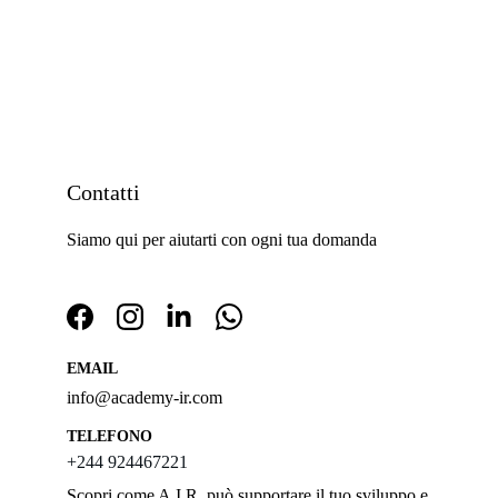
Contatti
Siamo qui per aiutarti con ogni tua domanda
EMAIL
info@academy-ir.com
TELEFONO
+244 924467221
Scopri come A.I.R. può supportare il tuo sviluppo e